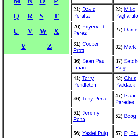
M
N
O
P
21)
David
22)
Mike
Q
R
S
T
Peralta
Pagliarulo
26)
Enyervert
27)
Danie
U
V
W
X
Perez
31)
Cooper
Y
Z
32)
Mark 
Pratt
36)
Sean Paul
37)
Satch
Linan
Paige
41)
Terry
42)
Chris
Pendleton
Paddack
47)
Isaac
46)
Tony Pena
Paredes
51)
Jeremy
52)
Boog 
Pena
56)
Yasiel Puig
57)
Pj Pou