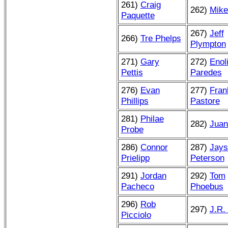
261)
Craig
262)
Mike
Paquette
267)
Jeff
266)
Tre Phelps
Plympton
271)
Gary
272)
Enol
Pettis
Paredes
276)
Evan
277)
Fran
Phillips
Pastore
281)
Philae
282)
Juan
Probe
286)
Connor
287)
Jays
Prielipp
Peterson
291)
Jordan
292)
Tom
Pacheco
Phoebus
296)
Rob
297)
J.R. 
Picciolo