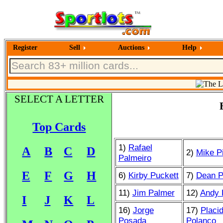
Register
Sell
Auctions
Help
SELECT A LETTER
Top Cards
1)
Rafael
A
B
C
D
2)
Mike P
Palmeiro
E
F
G
H
6)
Kirby Puckett
7)
Dean P
11)
Jim Palmer
12)
Andy P
I
J
K
L
16)
Jorge
17)
Placi
Posada
Polanco