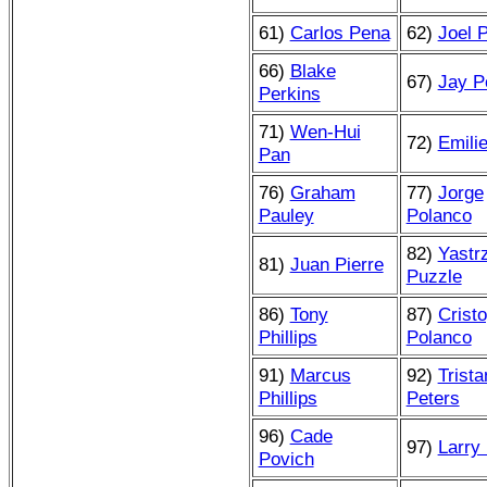
61)
Carlos Pena
62)
Joel 
66)
Blake
67)
Jay P
Perkins
71)
Wen-Hui
72)
Emilie
Pan
76)
Graham
77)
Jorge
Pauley
Polanco
82)
Yastr
81)
Juan Pierre
Puzzle
86)
Tony
87)
Crist
Phillips
Polanco
91)
Marcus
92)
Trista
Phillips
Peters
96)
Cade
97)
Larry 
Povich