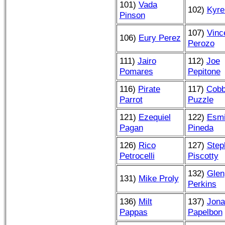
101)
Vada
102)
Kyre
Pinson
107)
Vinc
106)
Eury Perez
Perozo
111)
Jairo
112)
Joe
Pomares
Pepitone
116)
Pirate
117)
Cob
Parrot
Puzzle
121)
Ezequiel
122)
Esmi
Pagan
Pineda
126)
Rico
127)
Step
Petrocelli
Piscotty
132)
Glen
131)
Mike Proly
Perkins
136)
Milt
137)
Jona
Pappas
Papelbon