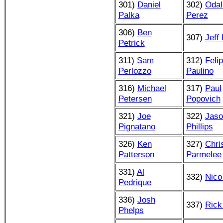
301)
Daniel
302)
Odal
Palka
Perez
306)
Ben
307)
Jeff 
Petrick
311)
Sam
312)
Feli
Perlozzo
Paulino
316)
Michael
317)
Paul
Petersen
Popovich
321)
Joe
322)
Jaso
Pignatano
Phillips
326)
Ken
327)
Chri
Patterson
Parmelee
331)
Al
332)
Nico
Pedrique
336)
Josh
337)
Rick
Phelps