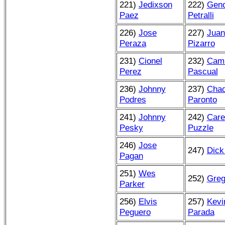
221)
Jedixson
222)
Gen
Paez
Petralli
226)
Jose
227)
Juan
Peraza
Pizarro
231)
Cionel
232)
Cami
Perez
Pascual
236)
Johnny
237)
Cha
Podres
Paronto
241)
Johnny
242)
Car
Pesky
Puzzle
246)
Jose
247)
Dick
Pagan
251)
Wes
252)
Greg
Parker
256)
Elvis
257)
Kevi
Peguero
Parada