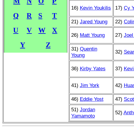
M
N
O
P
16)
Kevin Youkilis
17)
Cy 
Q
R
S
T
21)
Jared Young
22)
Coli
U
V
W
X
26)
Matt Young
27)
Joel
Y
Z
31)
Quentin
32)
Sea
Young
36)
Kirby Yates
37)
Kevi
41)
Jim York
42)
Hua
46)
Eddie Yost
47)
Scot
51)
Jordan
52)
Anth
Yamamoto