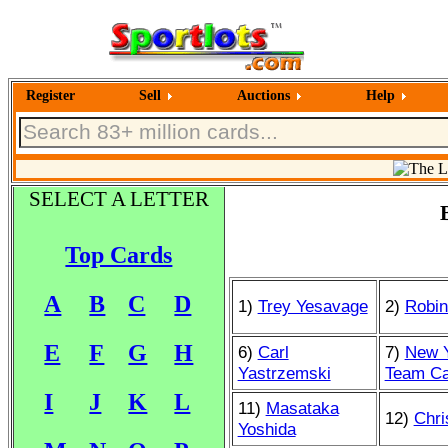
Register
Sell
Auctions
Help
SELECT A LETTER
Top Cards
A
B
C
D
1)
Trey Yesavage
2)
Robin
E
F
G
H
6)
Carl
7)
New 
Yastrzemski
Team Ca
I
J
K
L
11)
Masataka
12)
Chri
Yoshida