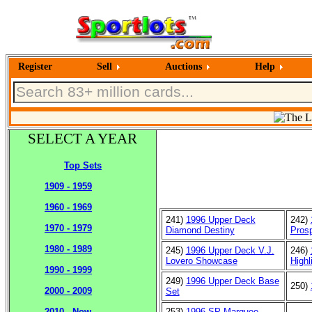
Register
Sell
Auctions
Help
SELECT A YEAR
Top Sets
1909 - 1959
1960 - 1969
241)
1996 Upper Deck
242)
1970 - 1979
Diamond Destiny
Pros
1980 - 1989
245)
1996 Upper Deck V.J.
246)
Lovero Showcase
Highl
1990 - 1999
249)
1996 Upper Deck Base
250)
2000 - 2009
Set
253)
1996 SP Marquee
2010 - Now