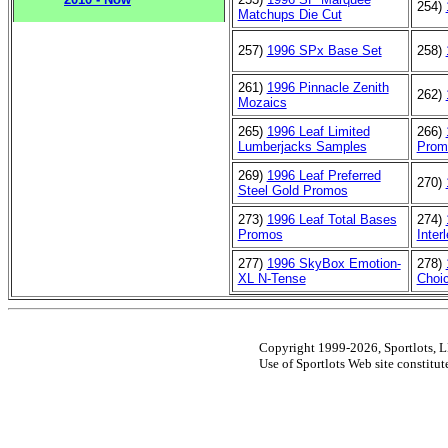
254)
Matchups Die Cut
257)
1996 SPx Base Set
258)
261)
1996 Pinnacle Zenith
262)
Mozaics
265)
1996 Leaf Limited
266)
Lumberjacks Samples
Prom
269)
1996 Leaf Preferred
270)
Steel Gold Promos
273)
1996 Leaf Total Bases
274)
Promos
Inter
277)
1996 SkyBox Emotion-
278)
XL N-Tense
Choic
Copyright 1999-2026, Sportlots, LL
Use of Sportlots Web site constitu