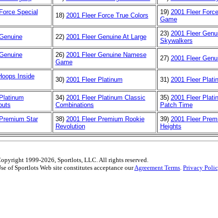
Force Special
19)
2001 Fleer Force
18)
2001 Fleer Force True Colors
Game
23)
2001 Fleer Genu
 Genuine
22)
2001 Fleer Genuine At Large
Skywalkers
 Genuine
26)
2001 Fleer Genuine Namese
27)
2001 Fleer Genui
Game
oops Inside
30)
2001 Fleer Platinum
31)
2001 Fleer Plati
Platinum
34)
2001 Fleer Platinum Classic
35)
2001 Fleer Plati
outs
Combinations
Patch Time
 Premium Star
38)
2001 Fleer Premium Rookie
39)
2001 Fleer Premi
Revolution
Heights
opyright 1999-2026, Sportlots, LLC. All rights reserved.
se of Sportlots Web site constitutes acceptance our
Agreement Terms
.
Privacy Poli