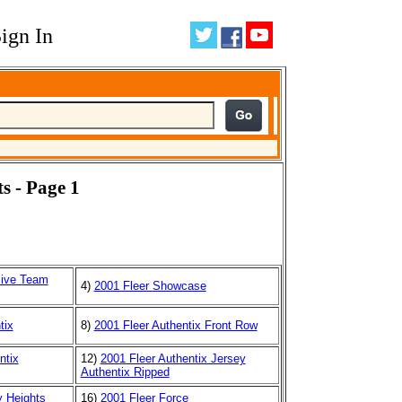
ign In
s - Page 1
sive Team
4)
2001 Fleer Showcase
tix
8)
2001 Fleer Authentix Front Row
ntix
12)
2001 Fleer Authentix Jersey
Authentix Ripped
y Heights
16)
2001 Fleer Force