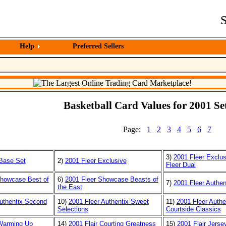
S
Help
Preferred Sellers
Basketball Card Values for 2001 Set
Page:
1
2
3
4
5
6
7
3)
2001 Fleer Exclu
Base Set
2)
2001 Fleer Exclusive
Fleer Dual
Showcase Best of
6)
2001 Fleer Showcase Beasts of
7)
2001 Fleer Authen
the East
uthentix Second
10)
2001 Fleer Authentix Sweet
11)
2001 Fleer Authe
Selections
Courtside Classics
 Warming Up
14)
2001 Flair Courting Greatness
15)
2001 Flair Jerse