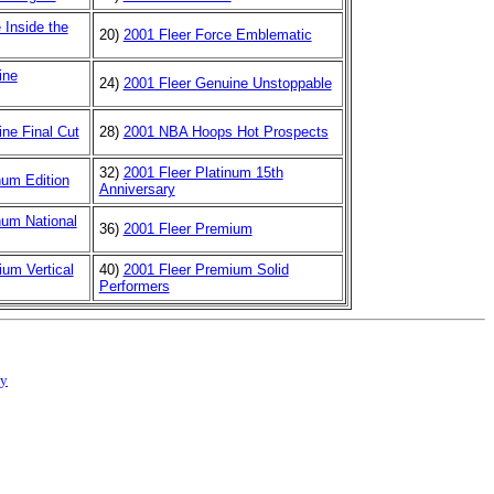
 Inside the
20)
2001 Fleer Force Emblematic
ine
24)
2001 Fleer Genuine Unstoppable
ne Final Cut
28)
2001 NBA Hoops Hot Prospects
32)
2001 Fleer Platinum 15th
num Edition
Anniversary
num National
36)
2001 Fleer Premium
um Vertical
40)
2001 Fleer Premium Solid
Performers
cy