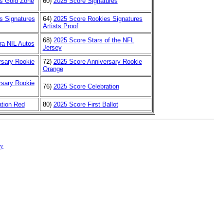
s Gold Zone
60)
2025 Score Signatures
s Signatures
64)
2025 Score Rookies Signatures
Artists Proof
68)
2025 Score Stars of the NFL
ra NIL Autos
Jersey
rsary Rookie
72)
2025 Score Anniversary Rookie
Orange
rsary Rookie
76)
2025 Score Celebration
ation Red
80)
2025 Score First Ballot
cy