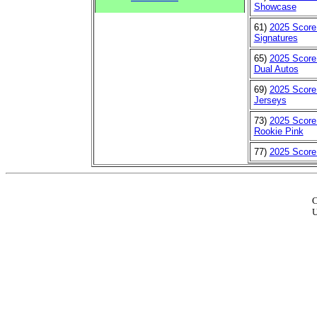
Showcase
61)
2025 Score
Signatures
65)
2025 Score
Dual Autos
69)
2025 Score
Jerseys
73)
2025 Score
Rookie Pink
77)
2025 Score
C
U