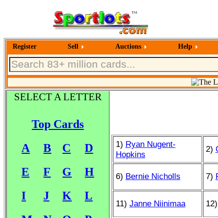
Register
Sell
Auctions
Help
SELECT A LETTER
Top Cards
1)
Ryan Nugent-
A
B
C
D
2)
Hopkins
E
F
G
H
6)
Bernie Nicholls
7)
I
J
K
L
11)
Janne Niinimaa
12