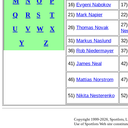
M
N
O
P
16)
Evgeni Nabokov
17
Q
R
S
T
21)
Mark Napier
22
27
26)
Thomas Novak
U
V
W
X
Ned
31)
Markus Naslund
32
Y
Z
36)
Rob Niedermayer
37
41)
James Neal
42
46)
Mattias Norstrom
47
51)
Nikita Nesterenko
52
Copyright 1999-2026, Sportlots, LL
Use of Sportlots Web site constitu