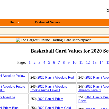
S
Help
Preferred Sellers
Basketball Card Values for 2020 Set
Page:
1
2
3
4
5
6
7
8
9
10
11
12
13
14
1
i Absolute Yellow
242)
2020 Panini Absolute Red
243)
2020 Panini Abso
i Absolute Future
246)
2020 Panini Absolute
247)
2020 Panini Abso
el 1
Rookie Autos Level 1
Threads Level 1
ni Absolute
251)
2020 Panini Pri
250)
2020 Panini Prizm
Prizm
ni Prizm Blue
254)
2020 Panini Prizm Gold