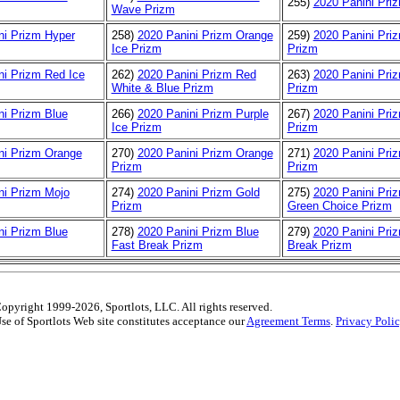
255)
2020 Panini Pri
Wave Prizm
ni Prizm Hyper
258)
2020 Panini Prizm Orange
259)
2020 Panini Priz
Ice Prizm
Prizm
ni Prizm Red Ice
262)
2020 Panini Prizm Red
263)
2020 Panini Pr
White & Blue Prizm
Prizm
ni Prizm Blue
266)
2020 Panini Prizm Purple
267)
2020 Panini Priz
Ice Prizm
Prizm
ni Prizm Orange
270)
2020 Panini Prizm Orange
271)
2020 Panini Pri
Prizm
Prizm
ni Prizm Mojo
274)
2020 Panini Prizm Gold
275)
2020 Panini Pri
Prizm
Green Choice Prizm
ni Prizm Blue
278)
2020 Panini Prizm Blue
279)
2020 Panini Pri
Fast Break Prizm
Break Prizm
opyright 1999-2026, Sportlots, LLC. All rights reserved.
se of Sportlots Web site constitutes acceptance our
Agreement Terms
.
Privacy Poli